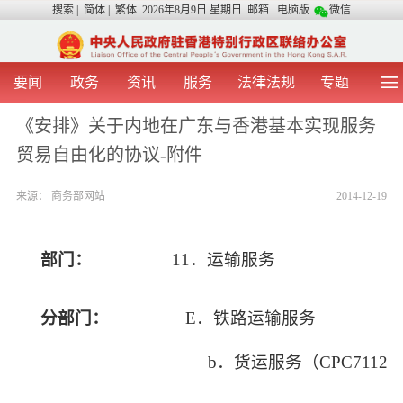
搜索
|
简体
|
繁体
2026年8月9日 星期日
邮箱
电脑版
微信
要闻
政务
资讯
服务
法律法规
专题
首 页
图 片
视 频
中央声音
《安排》关于内地在广东与香港基本实现服务
我办动态
两地交流
粤港澳大湾区
青年学生之友
贸易自由化的协议-附件
涉台事务
香港在线
香港故事
媒体言论
办证指引
来源：
商务部网站
2014-12-19
部门：
11
．运输服务
分部门：
E
．铁路运输服务
b
．货运服务（
CPC7112