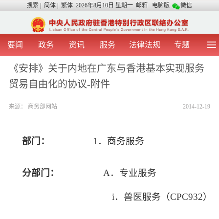
搜索
|
简体
|
繁体
2026年8月10日 星期一
邮箱
电脑版
微信
要闻
政务
资讯
服务
法律法规
专题
首 页
图 片
视 频
中央声音
《安排》关于内地在广东与香港基本实现服务
我办动态
两地交流
粤港澳大湾区
青年学生之友
贸易自由化的协议-附件
涉台事务
香港在线
香港故事
媒体言论
办证指引
来源：
商务部网站
2014-12-19
部门：
1
．商务服务
分部门：
A
．专业服务
i
．兽医服务（
CPC932
）