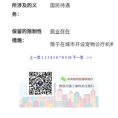
所涉及的义
国民待遇
务：
保留的限制性
商业存在
措施：
限于在城市开设宠物诊疗机构
上一页
1
2
3
4
5
6
7
8
9
10
下一页
>>|