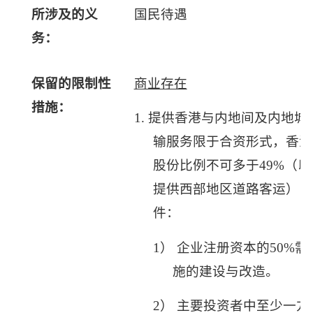
所涉及的义
国民待遇
务：
保留的限制性
商业存在
措施：
1.
提供香港与内地间及内地城
输服务限于合资形式，香港
股份比例不可多于
49%
（以
提供西部地区道路客运），
件：
1）
企业注册资本的
50%
需
施的建设与改造。
2）
主要投资者中至少一方