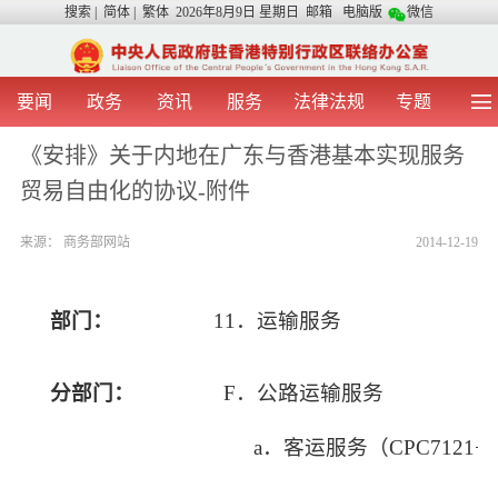
搜索
|
简体
|
繁体
2026年8月9日 星期日
邮箱
电脑版
微信
要闻
政务
资讯
服务
法律法规
专题
首 页
图 片
视 频
中央声音
《安排》关于内地在广东与香港基本实现服务
我办动态
两地交流
粤港澳大湾区
青年学生之友
贸易自由化的协议-附件
涉台事务
香港在线
香港故事
媒体言论
办证指引
来源：
商务部网站
2014-12-19
部门：
11
．运输服务
分部门：
F
．公路运输服务
a
．客运服务（
CPC7121+7