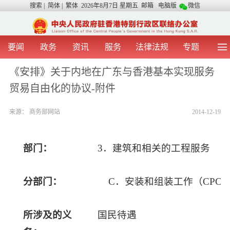
搜索
|
简体
|
繁体
2026年8月7日 星期五
邮箱
电脑版
微信
要闻
政务
资讯
服务
法律法规
专题
首 页
图 片
视 频
中央声音
《安排》关于内地在广东与香港基本实现服务
我办动态
两地交流
粤港澳大湾区
青年学生之友
贸易自由化的协议-附件
涉台事务
香港在线
香港故事
媒体言论
办证指引
来源：
商务部网站
2014-12-19
部门：
3
．建筑和相关的工程服务
分部门：
C
．安装和组装工作（
CPC5
所涉及的义
国民待遇