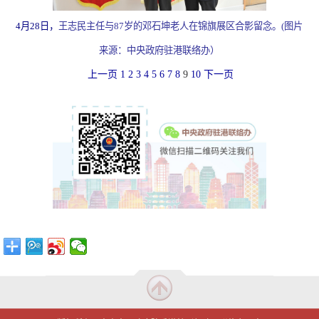
4月28日，
王志民主任与87岁的邓石坤老人在锦旗展区合影留念。(图片
来源：中央政府驻港联络办）
上一页
1
2
3
4
5
6
7
8
9
10
下一页