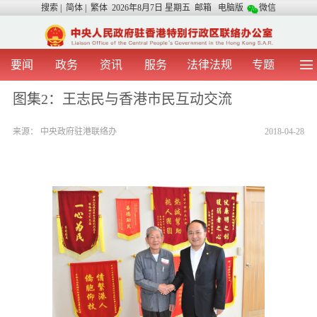
搜索
|
简体
|
繁体
2026年8月7日 星期五
邮箱
电脑版
微信
要闻
政务
资讯
服务
法律法规
专题
首 页
图 片
视 频
中央声音
图集2：王志民与香港市民互动交流
我办动态
两地交流
粤港澳大湾区
青年学生之友
来源：
中央政府驻港联络办
2018-04-28
涉台事务
香港在线
香港故事
媒体言论
办证指引