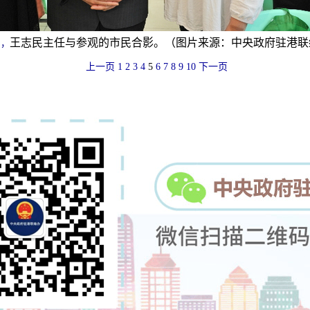
王志民主任与参观的市民合影。（图片来源：中央政府驻港联
日，
上一页
1
2
3
4
5
6
7
8
9
10
下一页