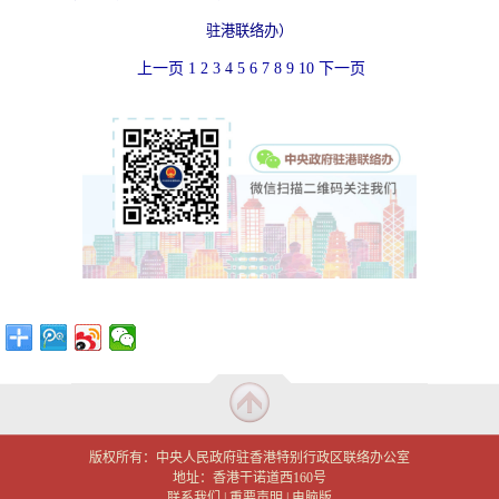
驻港联络办）
上一页
1
2
3
4
5
6
7
8
9
10
下一页
版权所有：中央人民政府驻香港特别行政区联络办公室
地址：香港干诺道西160号
联系我们
|
重要声明
|
电脑版