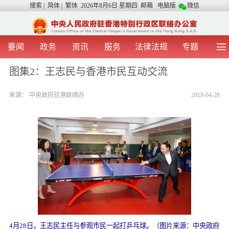
搜索
|
简体
|
繁体
2026年8月6日 星期四
邮箱
电脑版
微信
要闻
政务
资讯
服务
法律法规
专题
首 页
图 片
视 频
中央声音
图集2：王志民与香港市民互动交流
我办动态
两地交流
粤港澳大湾区
青年学生之友
来源：
中央政府驻港联络办
2018-04-28
涉台事务
香港在线
香港故事
媒体言论
办证指引
4月28日，
王志民主任与参观市民一起打乒乓球。（图片来源：中央政府