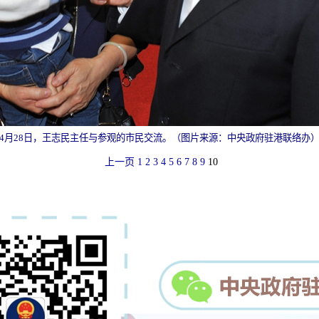
4月28日，
王志民主任与参观的市民交流。（图片来源：中央政府驻港联络办
上一页
1
2
3
4
5
6
7
8
9
10