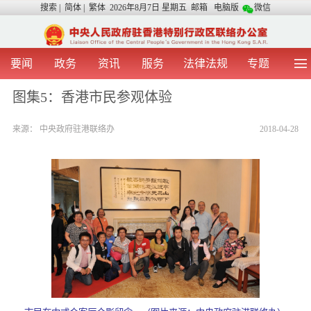
搜索
|
简体
|
繁体
2026年8月7日 星期五
邮箱
电脑版
微信
要闻
政务
资讯
服务
法律法规
专题
首 页
图 片
视 频
中央声音
图集5：香港市民参观体验
我办动态
两地交流
粤港澳大湾区
青年学生之友
来源：
中央政府驻港联络办
2018-04-28
涉台事务
香港在线
香港故事
媒体言论
办证指引