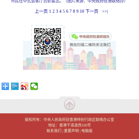
市民在中式会客厅合影留念。（图片来源：中央政府驻港联络办）
上一页
1
2
3
4
5
6
7
8
9
10
下一页
>>|
版权所有：中央人民政府驻香港特别行政区联络办公室
地址：香港干诺道西160号
联系我们
|
重要声明
|
电脑版