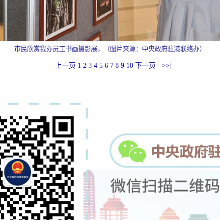
市民欣赏我办员工书画摄影展。
（图片来源：中央政府驻港联络办）
上一页
1
2
3
4
5
6
7
8
9
10
下一页
>>|