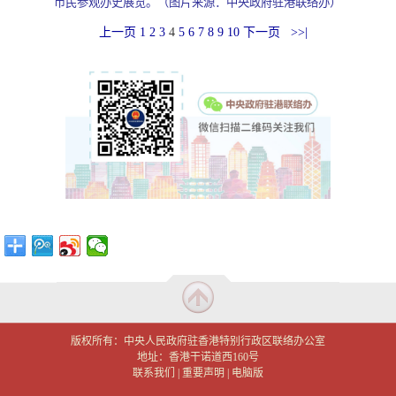
市民参观办史展览
。（图片来源：中央政府驻港联络办）
上一页
1
2
3
4
5
6
7
8
9
10
下一页
>>|
版权所有：中央人民政府驻香港特别行政区联络办公室
地址：香港干诺道西160号
联系我们
|
重要声明
|
电脑版