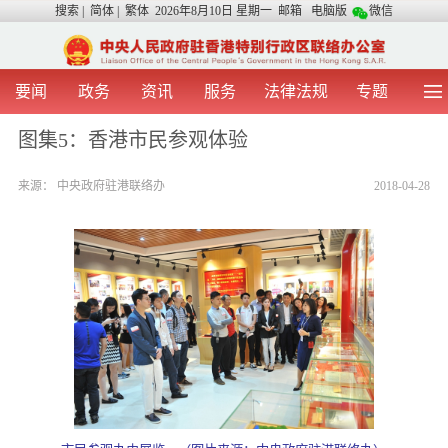
搜索
|
简体
|
繁体
2026年8月10日 星期一
邮箱
电脑版
微信
要闻
政务
资讯
服务
法律法规
专题
首 页
图 片
视 频
中央声音
图集5：香港市民参观体验
我办动态
两地交流
粤港澳大湾区
青年学生之友
来源：
中央政府驻港联络办
2018-04-28
涉台事务
香港在线
香港故事
媒体言论
办证指引