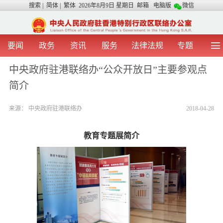
搜索
|
简体
|
繁体
2026年8月9日 星期日
邮箱
电脑版
微信
要闻
政务
资讯
服务
法律法规
专题
首 页
图 片
视 频
中央声音
中央政府驻港联络办“公众开放日”主要参观点
我办动态
两地交流
粤港澳大湾区
青年学生之友
简介
涉台事务
香港在线
香港故事
媒体言论
办证指引
来源：
中央政府驻港联络办
2018-04-28
教育专题展简介