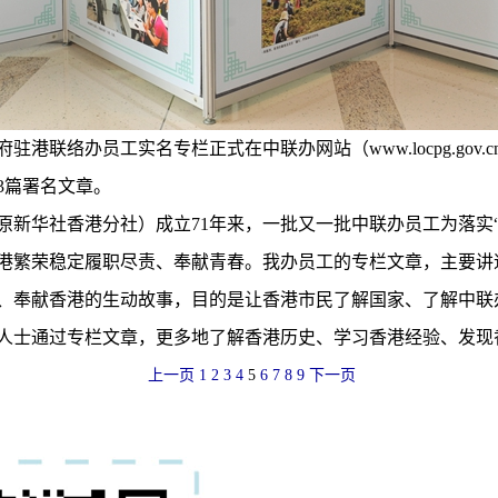
府驻港联络办员工实名专栏正式在中联办网站（
www.locpg.gov.c
33篇署名文章。
华社香港分社）成立71年来，一批又一批中联办员工为落实“
港繁荣稳定履职尽责、奉献青春。我办员工的专栏文章，主要讲
、奉献香港的生动故事，目的是让香港市民了解国家、了解中联
人士通过专栏文章，更多地了解香港历史、学习香港经验、发现
上一页
1
2
3
4
5
6
7
8
9
下一页