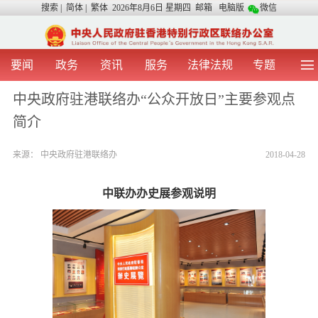
搜索
|
简体
|
繁体
2026年8月6日 星期四
邮箱
电脑版
微信
要闻
政务
资讯
服务
法律法规
专题
首 页
图 片
视 频
中央声音
中央政府驻港联络办“公众开放日”主要参观点
我办动态
两地交流
粤港澳大湾区
青年学生之友
简介
涉台事务
香港在线
香港故事
媒体言论
办证指引
来源：
中央政府驻港联络办
2018-04-28
中联办办史展参观说明