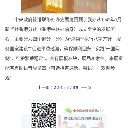
中央政府驻港联络办办史展览回顾了我办从1947年5月
新华社香港分社（香港中联办前身）成立至今的发展历
程，主要分为四个部分，分别为“序篇”“执行八字方针，服
务国家建设”“促进平稳过渡，确保顺利回归”“实践‘一国两
制’，维护繁荣稳定”。共有展板28块，展品20余件。本展室
配有自助语音导览器（可选择普通话、粤语）。欢迎参
观！
上一页
1
2
3
4
5
6
7
8
9
下一页