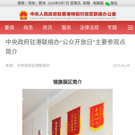
搜索
|
简体
|
繁体
2026年8月7日 星期五
邮箱
电脑版
微信
要闻
政务
资讯
服务
法律法规
专题
首 页
图 片
视 频
中央声音
中央政府驻港联络办“公众开放日”主要参观点
我办动态
两地交流
粤港澳大湾区
青年学生之友
简介
涉台事务
香港在线
香港故事
媒体言论
办证指引
来源：
中央政府驻港联络办
2018-04-28
锦旗展区简介