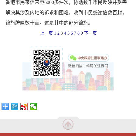
香港市民来信来电6000多件次，协助数千市民反映并妥善
解决其涉及内地的诉求和困难，收到市民感谢信数百封，
锦旗牌匾数十面。这是其中的部分锦旗。
上一页
1
2
3
4
5
6
7
8
9
下一页