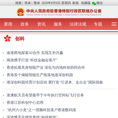
搜索
|
简体
|
繁体
2026年8月6日 星期四
邮箱
电脑版
微信
要闻
政务
资讯
服务
法律法规
专题
首 页
图 片
视 频
中央声音
创科
我办动态
两地交流
粤港澳大湾区
青年学生之友
涉台事务
香港在线
香港故事
媒体言论
渝港两地探索AI合作 实现互补共赢
办证指引
闽港携手打造“科技金融会客厅”
香港拓展具身智能产业 深化与内地科创协同合作
香港首个储能智能生产线落地港深创科园
港深创科园培育计划启动 冀打造“引进来、走出去”国际跳板
港澳航天员有望最早于今年执行空间站飞行任务
香港江苏科创中心启用
“杭州六小龙”之一强脑科技落户香港数码港
深港携手共建世界级“科研枢纽”