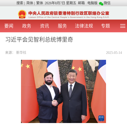
搜索
|
简体
|
繁体
2026年8月7日 星期五
邮箱
电脑版
微信
要闻
政务
资讯
服务
法律法规
专题
首 页
图 片
视 频
中央声音
习近平会见智利总统博里奇
我办动态
两地交流
粤港澳大湾区
青年学生之友
来源：
新华社
2025-05-14
涉台事务
香港在线
香港故事
媒体言论
办证指引