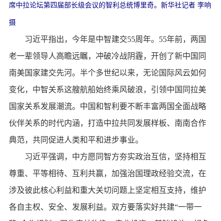
席中拉论坛第四届部长级会议的智利总统博里奇。新华社记者 李响
摄
习近平指出，今年是中智建交55周年。55年前，两国
老一辈领导人高瞻远瞩，冲破冷战阴霾，开创了新中国同
南美国家建交先河。半个多世纪以来，无论国际风云如何
变化，中智关系这艘航船始终乘风破浪，引领中国同拉美
国家关系发展潮流。中国和智利要不断丰富两国全面战略
伙伴关系的时代内涵，打造中拉共同发展样板、南南合作
典范，共同促进人类和平和进步事业。
习近平强调，中方愿同智方夯实政治互信，坚持相互
尊重、平等相待、互利共赢，加强治国理政经验交流，在
涉及彼此核心利益和重大关切问题上坚定相互支持，维护
各自主权、安全、发展利益。双方要落实好共建“一带一