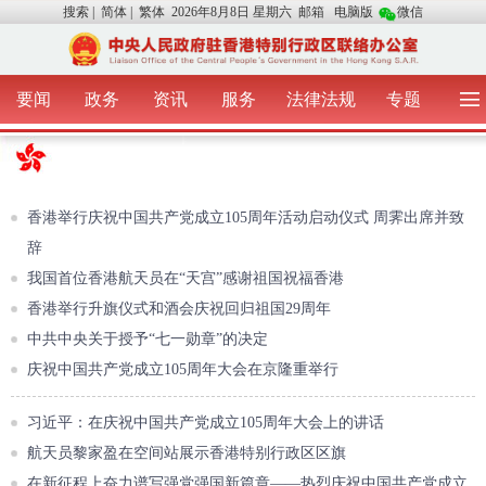
搜索
|
简体
|
繁体
2026年8月8日 星期六
邮箱
电脑版
微信
要闻
政务
资讯
服务
法律法规
专题
首 页
图 片
视 频
中央声音
我办动态
两地交流
粤港澳大湾区
青年学生之友
涉台事务
香港在线
香港故事
媒体言论
香港举行庆祝中国共产党成立105周年活动启动仪式 周霁出席并致
办证指引
辞
我国首位香港航天员在“天宫”感谢祖国祝福香港
香港举行升旗仪式和酒会庆祝回归祖国29周年
中共中央关于授予“七一勋章”的决定
庆祝中国共产党成立105周年大会在京隆重举行
习近平：在庆祝中国共产党成立105周年大会上的讲话
航天员黎家盈在空间站展示香港特别行政区区旗
在新征程上奋力谱写强党强国新篇章——热烈庆祝中国共产党成立