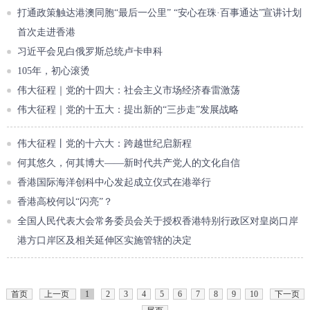
打通政策触达港澳同胞“最后一公里” “安心在珠·百事通达”宣讲计划
首次走进香港
习近平会见白俄罗斯总统卢卡申科
105年，初心滚烫
伟大征程｜党的十四大：社会主义市场经济春雷激荡
伟大征程｜党的十五大：提出新的“三步走”发展战略
伟大征程丨党的十六大：跨越世纪启新程
何其悠久，何其博大——新时代共产党人的文化自信
香港国际海洋创科中心发起成立仪式在港举行
香港高校何以“闪亮”？
全国人民代表大会常务委员会关于授权香港特别行政区对皇岗口岸
港方口岸区及相关延伸区实施管辖的决定
首页
上一页
1
2
3
4
5
6
7
8
9
10
下一页