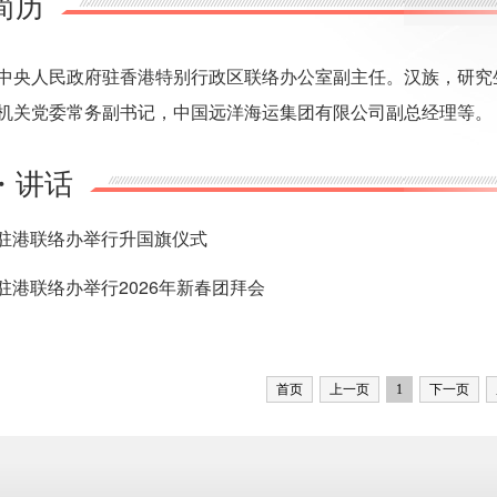
简历
中央人民政府驻香港特别行政区联络办公室副主任。汉族，研究
机关党委常务副书记，中国远洋海运集团有限公司副总经理等。
・讲话
驻港联络办举行升国旗仪式
驻港联络办举行2026年新春团拜会
首页
上一页
1
下一页