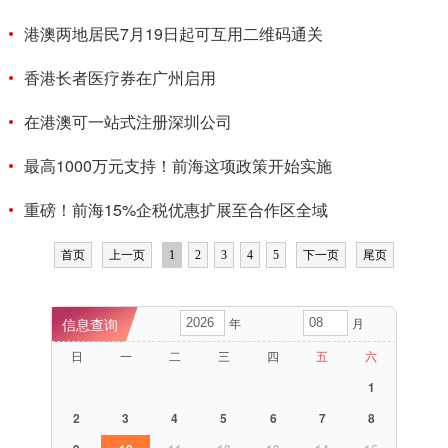
港澳两地居民7月19日起可互用二维码通关
香港长者医疗券在广州启用
在港澳可一站式注册深圳公司
最高1000万元支持！前海这项政策开始实施
重磅！前海15%企税优惠扩展至合作区全域
首页
上一页
1
2
3
4
5
下一页
尾页
年
月
日
一
二
三
四
五
六
1
2
3
4
5
6
7
8