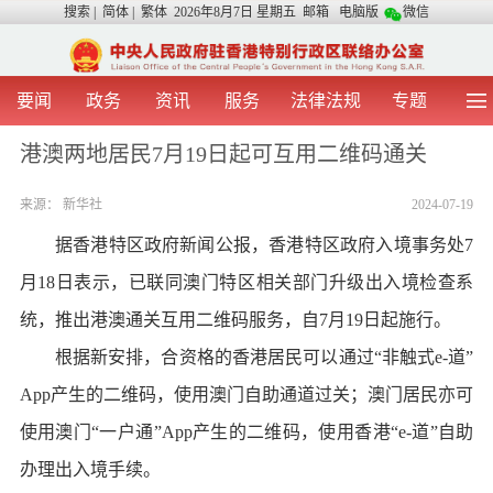
搜索
|
简体
|
繁体
2026年8月7日 星期五
邮箱
电脑版
微信
要闻
政务
资讯
服务
法律法规
专题
首 页
图 片
视 频
中央声音
港澳两地居民7月19日起可互用二维码通关
我办动态
两地交流
粤港澳大湾区
青年学生之友
来源：
新华社
2024-07-19
涉台事务
香港在线
香港故事
媒体言论
办证指引
据香港特区政府新闻公报，香港特区政府入境事务处7
月18日表示，已联同澳门特区相关部门升级出入境检查系
统，推出港澳通关互用二维码服务，自7月19日起施行。
根据新安排，合资格的香港居民可以通过“非触式e-道”
App产生的二维码，使用澳门自助通道过关；澳门居民亦可
使用澳门“一户通”App产生的二维码，使用香港“e-道”自助
办理出入境手续。