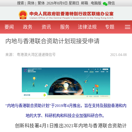
搜索
|
简体
|
繁体
2026年8月9日 星期日
邮箱
电脑版
微信
要闻
政务
资讯
服务
法律法规
专题
首 页
图 片
视 频
中央声音
内地与香港联合资助计划现接受申请
我办动态
两地交流
粤港澳大湾区
青年学生之友
来源：
粤港澳大湾区速递微信号
2021-04-08
涉台事务
香港在线
香港故事
媒体言论
办证指引
“内地与香港联合资助计划”于2019年4月推出，旨在支持及鼓励香港和内
地的大学、科研机构和科技企业加强科研合作。
创新科技署4月1日推出2021年内地与香港联合资助计