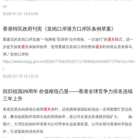
ml
2026-07-21 13:24:00
香港特区政府刊宪《皇岗口岸港方口岸区条例草案》
重建后的皇岗口岸实施“一地两检”安排和“合作查验、一次放行”的
通关
模式，进一
步提升旅客
通关
体验和效率。使用重建后皇岗口岸的整体
通关
时间将从原来落马
洲／皇岗口岸的
https://www.locpg.gov.cn/20260715/b3503071c7ff48f4bdc0e6f671f75b14/c.htm
l
2026-07-15 10:13:10
回归祖国29周年 价值枢纽凸显——香港全球竞争力排名连续
三年上升
香港贸易自由港地位保障
通关
便利，还坐拥香港国际机场这一全球最繁忙货运机
场，叠加低税制环境和出色的营商效率，使公司在港业务规模持续扩大。 她
预计，大湾区的创科环境将为公司带来长远发展机遇。公司长期与香港科学园合
作，引进最新的绿色科技