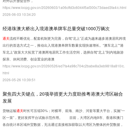
对外以开放促合作，
https://www.locpg.gov.cn/20260603/1a06cffd3c6044f5af300c73daed3fa4/c.html
2026-06-03 10:34:20
经港珠澳大桥出入境港澳单牌车总量突破1000万辆次
通关
流程不断优化，配套机制更为完善，自驾“北上”正成为越来越多港澳居民跨境
出行的首选方式之一，推动出入境港澳单牌车数量实现快速增长。“澳车北上”“港
车北上”政策大大拓宽了港澳两地居民工作生活空间，选择自驾“北上”到内地旅游
探亲、休闲消费、创业置业的港澳
https://www.locpg.gov.cn/20260526/ed7fa4a98c704c2babe8a3eb9818a810/c.
html
2026-05-26 10:39:51
聚焦四大关键点，20项举措更大力度助推粤港澳大湾区融合
发展
货物运输
通关
时长可压缩30%；对横琴、前海、南沙、河套等重大平台，实施“一
区一策”，更好发挥平台试验示范作用。 目前，大湾区内地9市、香港和澳门
各自统计本区域外贸数据，无法通过直接相加获取以大湾区为整体的外贸数据，