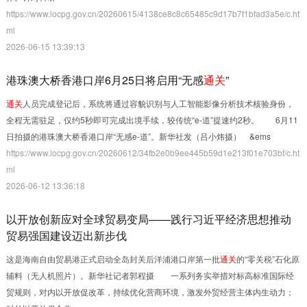
https://www.locpg.gov.cn/20260615/4138ce8c8c65485c9d17b7f1bfad3a5e/c.ht
ml
2026-06-15 13:39:13
港珠澳大桥香港口岸6月25日将启用“无感
通关
”
通关
人员完成登记后，系统将通过容貌识别与人工智能影像分析技术核验身份，
全程无需驻足，仅约5秒即可完成出境手续，较传统“e-道”提速约2秒。 6月11
日拍摄的港珠澳大桥香港口岸“无感e-道”。新华社发（吕小炜摄） &ems
https://www.locpg.gov.cn/20260612/34fb2e0b9ee445b59d1e213f01e703bf/c.ht
ml
2026-06-12 13:36:18
以开放创新应对全球贸易变局——践行习近平经济思想推动
贸易强国建设迈出新步伐
这是海南自由贸易港正式启动全岛封关后洋浦港口岸第一批
通关
的“零关税”石化原
辅料（无人机照片）。新华社记者郭程摄 一系列务实举措对标高标准国际经
贸规则，对内以开放促改革，持续优化营商环境，激发外贸经营主体内生动力；