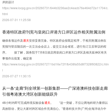
时间范围：
不限
一周内
一月内
一年内
岸的设计
https://www.locpg.gov.cn/20260731/644b3236ae2c4eacb76e464d72a11704/c.
html
2026-07-31 11:25:58
收起>>
香港特区政府刊宪与皇岗口岸港方口岸区运作相关附属法例
确保各项运作及
通关
安排妥善完备。特区政府会按既定程序，于相关附属法例在
宪报刊登后随后的一次立法会会议上，提交立法会省览，进行先订立后审议的程
序。 据了解，国务院于7月8日就启用皇岗口岸港方口岸区及相关延伸区有关
事项作出批复，确定港
https://www.locpg.gov.cn/20260727/1bd16e72f1fb438fa55d8f7328f93822/c.htm
l
2026-07-27 11:30:15
从一条“走廊”到全球第一创新集群——广深港澳科技创新走廊
引领粤港澳大湾区创新能级跃升
48小时内即可完成跨境实验设备
通关
。 “这一突破，不仅让两地科研力量得以
高效联动，更让大家对跨区域合作充满信心。”香港科技大学(广州)全海洋动力中