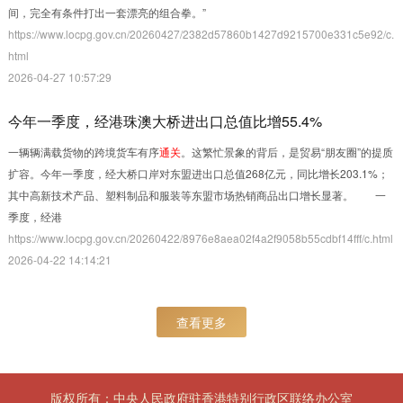
间，完全有条件打出一套漂亮的组合拳。”
https://www.locpg.gov.cn/20260427/2382d57860b1427d9215700e331c5e92/c.
html
2026-04-27 10:57:29
今年一季度，经港珠澳大桥进出口总值比增55.4%
一辆辆满载货物的跨境货车有序
通关
。这繁忙景象的背后，是贸易“朋友圈”的提质
扩容。今年一季度，经大桥口岸对东盟进出口总值268亿元，同比增长203.1%；
其中高新技术产品、塑料制品和服装等东盟市场热销商品出口增长显著。 一
季度，经港
https://www.locpg.gov.cn/20260422/8976e8aea02f4a2f9058b55cdbf14fff/c.html
2026-04-22 14:14:21
查看更多
版权所有：中央人民政府驻香港特别行政区联络办公室