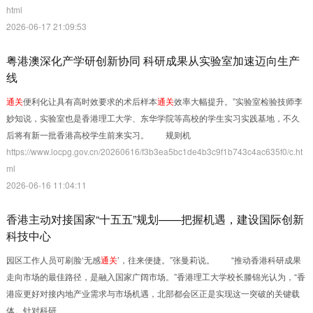
html
2026-06-17 21:09:53
粤港澳深化产学研创新协同 科研成果从实验室加速迈向生产
线
通关
便利化让具有高时效要求的术后样本
通关
效率大幅提升。”实验室检验技师李
妙知说，实验室也是香港理工大学、东华学院等高校的学生实习实践基地，不久
后将有新一批香港高校学生前来实习。 规则机
https://www.locpg.gov.cn/20260616/f3b3ea5bc1de4b3c9f1b743c4ac635f0/c.ht
ml
2026-06-16 11:04:11
香港主动对接国家“十五五”规划——把握机遇，建设国际创新
科技中心
园区工作人员可刷脸‘无感
通关
’，往来便捷。”张曼莉说。 “推动香港科研成果
走向市场的最佳路径，是融入国家广阔市场。”香港理工大学校长滕锦光认为，“香
港应更好对接内地产业需求与市场机遇，北部都会区正是实现这一突破的关键载
体。针对科研