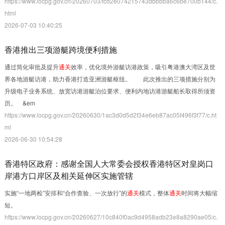
https://www.locpg.gov.cn/20260703/fcd2e074215743dbbbba6c6be700b144/c.
html
2026-07-03 10:40:25
香港推出三项游艇跨境便利措施
通过简化审批及提升
通关
效率，优化境外游艇访港政策，吸引粤港澳大湾区及世
界各地游艇访港，助力香港打造亚洲游艇枢纽。 此次推出的三项措施分别为
升级电子业务系统、放宽访港游艇泊位要求、便利内地访港游艇船长取得所须资
历。 &em
https://www.locpg.gov.cn/20260630/1ac3d0d5d2f34e6eb87ac05f496f3f77/c.ht
ml
2026-06-30 10:54:28
香港特区政府：感谢全国人大常委会授权香港特区对皇岗口
岸港方口岸区及相关延伸区实施管辖
实施“一地两检”安排和“合作查验、一次放行”的
通关
模式，整体
通关
时间将大幅缩
短。
https://www.locpg.gov.cn/20260627/10c840f0ac9d4958adb23e8a8290ae05/c.