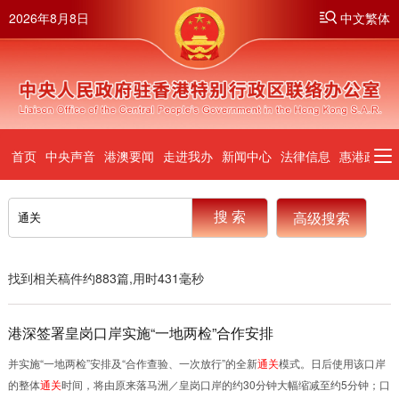
2026年8月8日
中文繁体
首页
中央声音
港澳要闻
走进我办
新闻中心
法律信息
惠港政策
高级搜索
筛选
找到相关稿件约
883
篇,用时
431
毫秒
搜索位置：
不限
标题
全文
港深签署皇岗口岸实施“一地两检”合作安排
排序方式：
智能排序
时间排序
并实施“一地两检”安排及“合作查验、一次放行”的全新
通关
模式。日后使用该口岸
的整体
通关
时间，将由原来落马洲／皇岗口岸的约30分钟大幅缩减至约5分钟；口