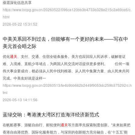
亟需深化信息共享
https://www.locpg.gov.cn/20260522/096ca120bb3b4733b328e215c2a69ce6/c.
html
2026-05-22 15:31:52
中美关系回不到过去，但能够有一个更好的未来——写在中
美元首会晤之际
优化
通关
、支付、交通、住宿全链条服务。美方也应回应人民诉求，破解签证
难、入境难、直航少等堵点，为两国人民交流对话提供更多便利。 任何一项
伟大事业要成功，都必须从人民中找到根基、从人民中集聚力量、由人民来共同
完成。中美友好就是这样一
https://www.locpg.gov.cn/20260513/fe4b9bb662b2449f9053dc259b375292/c.h
tml
2026-05-13 14:11:56
蓝绿交响：粤港澳大湾区打造海洋经济新范式
在帆船赛事、游艇自由行、邮轮便利
通关
等方面率先探索制度创新。“未来如果把
香港自由港优势、国际化服务能力，与深圳的创新能力充分融合，在‘十五五’期