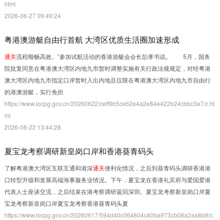
html
2026-06-27 09:49:24
粤港澳游艇自由行首航 大湾区优质生活圈加速形成
通关
流程顺畅高效。”参加试航活动的香港游艇会会长彭孝书说。 5月，国务
院批复同意在粤港澳大湾区内地九市暂时调整实施有关行政法规规定，对经粤港
澳大湾区内地九市指定口岸暂时入出内地且仅限在粤港澳大湾区内地九市自由行
的港澳游艇，实行免担
https://www.locpg.gov.cn/20260622/ceff9b5ce62e4a2e84e422b24cbbc3e7/c.ht
ml
2026-06-22 13:44:28
夏宝龙考察调研新皇岗口岸和香港葵青码头
了解粤港澳大湾区互联互通和港深
通关
便利化情况，之后到葵青码头调研香港港
口转型升级和发展高端海事服务业情况。下午，夏宝龙在香港礼宾府与爱国爱港
代表人士座谈交流，之后结束在港考察调研返回深圳。夏宝龙考察新皇岗口岸夏
宝龙考察新皇岗口岸夏宝龙考察香港葵青码头夏
https://www.locpg.gov.cn/20260617/594d40c064804c40ba973cb08a2aa8b9/c.