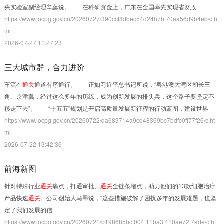
央实验室副经理辛蕊说。 在科研资金上，广东在全国率先实现省财政
https://www.locpg.gov.cn/20260727/390ccf8dbec54d24b7bf70aa56d9b4eb/c.ht
ml
2026-07-27 11:27:23
三大城市群，合力进阶
车流在
通关
通道有序通行。 正如习近平总书记所说，“粤港澳大湾区和长三
角、京津冀，经过这么多年的历练，成为创新发展的排头兵，这个路子要坚定不
移走下去”。 “十五五”规划是开启高质量发展新征程的行动蓝图，建设世界
https://www.locpg.gov.cn/20260722/da683714a9cd48369bc7bdfc0ff77f26/c.ht
ml
2026-07-22 13:42:36
前海新图
针对特殊行业
通关
痛点，打通审批、
通关
全链条堵点，助力他们的13款细胞治疗
产品快速
通关
。公司创始人马墨说，“这些措施破解了困扰多年的发展难题，也坚
定了我们发展的信
https://www.locpg.gov.cn/20260721/b198685bcf004f11ba3f410ae72f7ede/c.ht