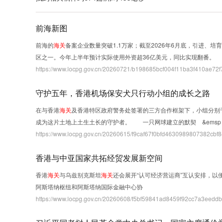
搜索位置：
不限
标题
全文
前海新图
时间范围：
不限
一周内
一月内
一年
前海的
海关
备案企业数量突破1.1万家；截至2026年6月底，引进、
区之一。今年上半年预计实际使用外资超36亿美元，同比实现翻番。
https://www.locpg.gov.cn/20260721/b198685bcf004f11ba3f410ae72f
守护五年，香港机场保安犬只行动小组的成长之路
在与香港
海关
及香港特区政府警务处签署的三方合作框架下，小组分别于
成为这片土地上土生土长的守护者。 一只网球建立的默契 &emsp
https://www.locpg.gov.cn/20260615/f9caf67f0bfd4630989807382cbf8
香港与中亚国家共拓经贸发展新空间
香港
海关
与乌兹别克斯坦
海关
还会展开“认可经济营运商”互认安排，
阿斯塔纳枢纽和阿斯塔纳国际金融中心协
https://www.locpg.gov.cn/20260608/f5bf59841ad8459f92cc7a3eeddb