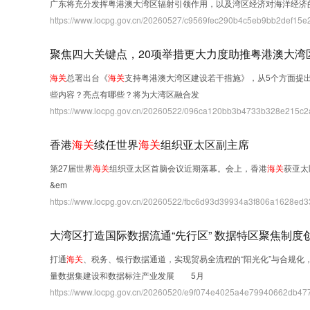
广东将充分发挥粤港澳大湾区辐射引领作用，以及湾区经济对海洋经济
https://www.locpg.gov.cn/20260527/c9569fec290b4c5eb9bb2def15e2
聚焦四大关键点，20项举措更大力度助推粤港澳大湾
海关
总署出台《
海关
支持粤港澳大湾区建设若干措施》，从5个方面提
些内容？亮点有哪些？将为大湾区融合发
https://www.locpg.gov.cn/20260522/096ca120bb3b4733b328e215c2
香港
海关
续任世界
海关
组织亚太区副主席
第27届世界
海关
组织亚太区首脑会议近期落幕。会上，香港
海关
获亚太
&em
https://www.locpg.gov.cn/20260522/fbc6d93d39934a3f806a1628ed3
大湾区打造国际数据流通“先行区” 数据特区聚焦制
打通
海关
、税务、银行数据通道，实现贸易全流程的“阳光化”与合规
量数据集建设和数据标注产业发展 5月
https://www.locpg.gov.cn/20260520/e9f074e4025a4e79940662db477