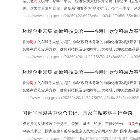
据拱北
海关
统计，今年一季度，经港珠澳大桥珠海公路口岸进出口总值达
关。这繁忙景象的背后，是贸易“朋友圈”的提质扩容。今年一季度，经
https://www.locpg.gov.cn/20260422/8976e8aea02f4a2f9058b55cdbf14f
环球企业云集 高新科技竞秀——香港国际创科展及春
香港
海关
的AI服务大使“小慧”、特区政府水务署的自动化电弧焊接设
智能家居及应用方案、健康科技以及宠物智能三大领域，约60款商品是
https://www.locpg.gov.cn/20260420/14f8fc75670c4548af884fcec4928
环球企业云集 高新科技竞秀——香港国际创科展及春
香港
海关
的AI服务大使“小慧”、特区政府水务署的自动化电弧焊接设
智能家居及应用方案、健康科技以及宠物智能三大领域，约60款商品是
http://www.locpg.gov.cn/20260420/14f8fc75670c4548af884fcec4928b
习近平同越共中央总书记、国家主席苏林举行会谈
双方共同见证签署关于党际、公安、司法、经济、产供链合作、
海关
合
中央总书记、国家主席习近平在北京人民大会堂同来华进行国事访问的
https://www.locpg.gov.cn/20260415/e30541d4232b4fc896184d30cd3f