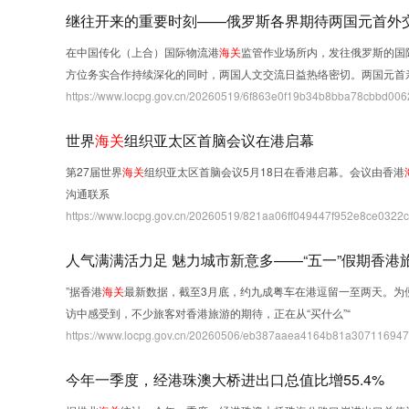
继往开来的重要时刻——俄罗斯各界期待两国元首外
在中国传化（上合）国际物流港
海关
监管作业场所内，发往俄罗斯的国际
方位务实合作持续深化的同时，两国人文交流日益热络密切。两国元首
https://www.locpg.gov.cn/20260519/6f863e0f19b34b8bba78cbbd006
世界
海关
组织亚太区首脑会议在港启幕
第27届世界
海关
组织亚太区首脑会议5月18日在香港启幕。会议由香港
沟通联系
https://www.locpg.gov.cn/20260519/821aa06ff049447f952e8ce0322c0
人气满满活力足 魅力城市新意多——“五一”假期香港
”据香港
海关
最新数据，截至3月底，约九成粤车在港逗留一至两天。为
访中感受到，不少旅客对香港旅游的期待，正在从“买什么”“
https://www.locpg.gov.cn/20260506/eb387aaea4164b81a307116947f
今年一季度，经港珠澳大桥进出口总值比增55.4%