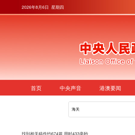
2026年8月6日 星期四
首页
中央声音
港澳要闻
筛选
找到相关稿件约
674
篇,用时
433
毫秒