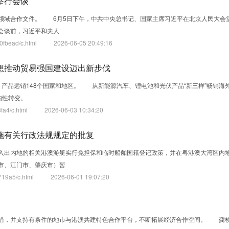
举行会谈
领域合作文件。 6月5日下午，中共中央总书记、国家主席习近平在北京人民大会
会谈前，习近平和夫人
fbead/c.html
2026-06-05 20:49:16
想推动贸易强国建设迈出新步伐
元，产品远销148个国家和地区。 从新能源汽车、锂电池和光伏产品“新三样”畅销海
构性转变。
fa4/c.html
2026-06-03 10:34:20
施有关行政法规规定的批复
出内地的相关港澳游艇实行免担保和临时船舶国籍登记政策，并在粤港澳大湾区内
市、江门市、肇庆市）暂
19a5/c.html
2026-06-01 19:07:20
举措，并支持有条件的地市与港澳共建特色合作平台，不断拓展经济合作空间。 龚