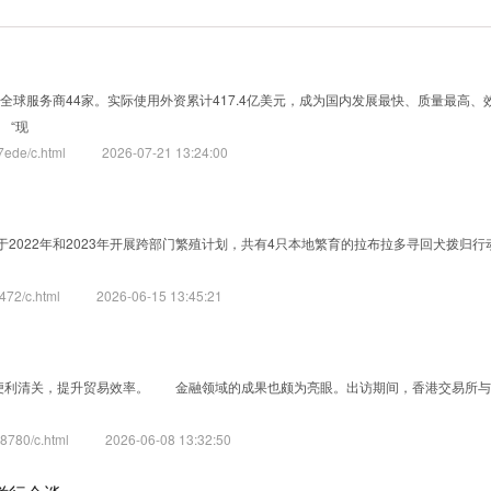
排序方式：
智能排序
时间
内
培育全球服务商44家。实际使用外资累计417.4亿美元，成为国内发展最快、质量最高、
 “现
7ede/c.html
2026-07-21 13:24:00
2022年和2023年开展跨部门繁殖计划，共有4只本地繁育的拉布拉多寻回犬拨归行
472/c.html
2026-06-15 13:45:21
以便利清关，提升贸易效率。 金融领域的成果也颇为亮眼。出访期间，香港交易所
8780/c.html
2026-06-08 13:32:50