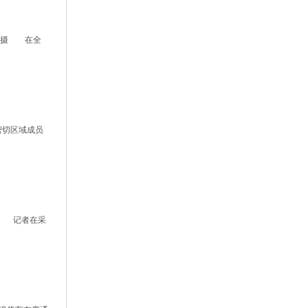
紫恒摄 在全
密切区域成员
” 记者在采