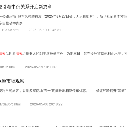
交引领中俄关系开启新篇章
公路运输TIR车队整装待发（2025年8月27日摄，无人机照片）。新华社记者李
亲自推动举办多
212a7/c.html
2026-05-19 10:46:31
海关
以世界
海关
组织亚太区副主席身份主办，为期三日，旨在提升贸易便利化水平，
ff0/c.html
2026-05-19 10:00:45
旅游市场观察
便利自驾旅客，香港多家商场“五一”期间推出相应停车优惠。 借鉴经验提升“留量
7da8b/c.html
2026-05-06 20:18:22