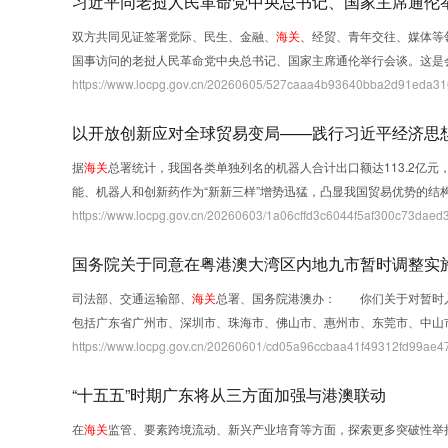
习近平同老挝人民革命党中央总书记、国家主席通伦
双方共同见证签署党际、民生、金融、
海关
、经贸、青年交往、媒体等
国事访问的老挝人民革命党中央总书记、国家主席通伦举行会谈。这是
https://www.locpg.gov.cn/20260605/527caaa4b93640bba2d91eda310
以开放创新应对全球贸易变局——践行习近平经济思
据
海关
总署统计，我国各类单独列名的机器人合计出口额达113.2亿
能、机器人和创新药作为“新新三样”增势迅猛，凸显我国贸易优势的结
https://www.locpg.gov.cn/20260603/1a06cffd3c6044f5af300c73daed3
国务院关于同意在粤港澳大湾区内地九市暂时调整实
司法部、交通运输部、
海关
总署、国务院港澳办： 你们关于对暂时入
包括广东省广州市、深圳市、珠海市、佛山市、惠州市、东莞市、中山
https://www.locpg.gov.cn/20260601/cd05a96ccbaa41f49312fd99ae47
“十五五”时期广东将从三方面加强与港澳联动
在
海关
监管、要素跨境流动、新兴产业培育等方面，探索更多突破性