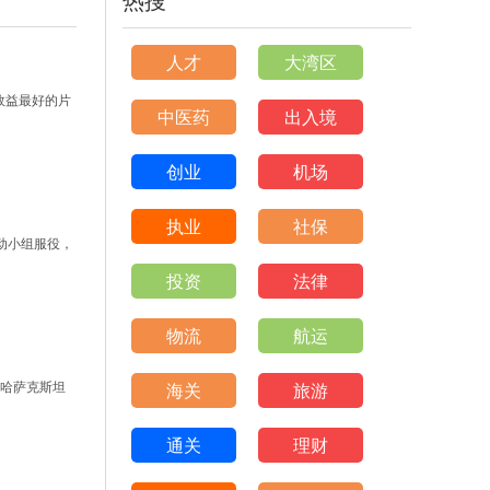
排序
人才
大湾区
效益最好的片
中医药
出入境
创业
机场
收起>>
执业
社保
动小组服役，
投资
法律
物流
航运
与哈萨克斯坦
海关
旅游
通关
理财