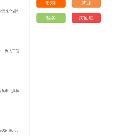
职称
就业
堂同来华进行
税务
庆回归
外，到人工智
地九市（具体
桢梽还表示，