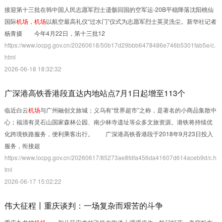
接迎第十三批在韩中国人民志愿军烈士遗骸回国的空军运-20B平稳降落沈阳桃仙
国际
机场
，
机场
以航空最高礼仪“过水门”仪式为志愿军烈士英灵洗尘。新华社记者
杨青摄 今年4月22日，第十三批12
https://www.locpg.gov.cn/20260618/50b17d29bbb6478486e746b5301fab5e/c.
html
2026-06-18 18:32:32
广深港高铁香港段直达内地站点7月1日起增至113个
临近白云
机场
与广州融创文旅城；义乌有“世界超市”之称，是著名的小商品集散中
心；福清有灵石山国家森林公园、南少林寺遗址等众多文旅资源。港铁将持续优
化跨境铁路服务，便利乘客出行。 广深港高铁香港段于2018年9月23日投入
服务，衔接超
https://www.locpg.gov.cn/20260617/85273ae8fdfa456da41607d614aceb9d/c.h
tml
2026-06-17 15:02:22
伟大征程丨重庆谈判：一场复杂而艰苦的斗争