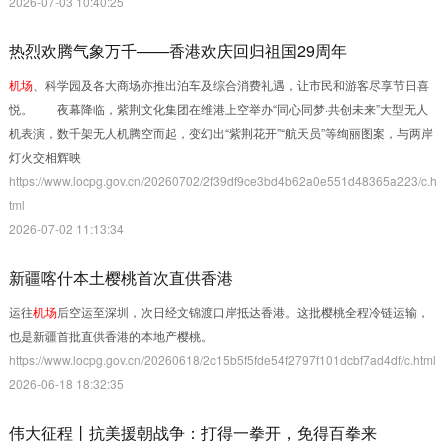
2026-07-03 10:40:25
热烈欢腾气象万千——香港欢庆回归祖国29周年
机场
、科学园及各大商场亦推出泊车及综合消费礼遇，让市民和游客尽享节日喜
悦。 夜幕降临，紫荆文化集团在维港上空举办“同心同梦·共创未来”大型无人
机表演，数千架无人机腾空而起，变幻出“紫荆花开”“航天员”等绚丽图案，与两岸
灯火交相辉映
https://www.locpg.gov.cn/20260702/2f39df9ce3bd4b62a0e551d48365a223/c.h
tml
2026-07-02 11:13:34
新疆喀什本土樱桃首次直供香港
运往
机场
后空运至深圳，次日经文锦渡口岸抵达香港。这批樱桃全程冷链运输，
也是新疆首批直供香港的本地产樱桃。
https://www.locpg.gov.cn/20260618/2c15b5f5fde54f2797f101dcbf7ad4df/c.html
2026-06-18 18:32:35
伟大征程丨抗美援朝战争：打得一拳开，免得百拳来