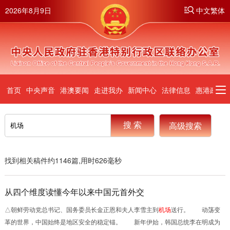
2026年8月9日
中文繁体
首页
中央声音
港澳要闻
走进我办
新闻中心
法律信息
惠港政策
高级搜索
筛选
找到相关稿件约
1146
篇,用时
626
毫秒
搜索位置：
不限
标题
全文
从四个维度读懂今年以来中国元首外交
排序方式：
智能排序
时间排序
△朝鲜劳动党总书记、国务委员长金正恩和夫人李雪主到
机场
送行。 动荡变
革的世界，中国始终是地区安全的稳定锚。 新年伊始，韩国总统李在明成为