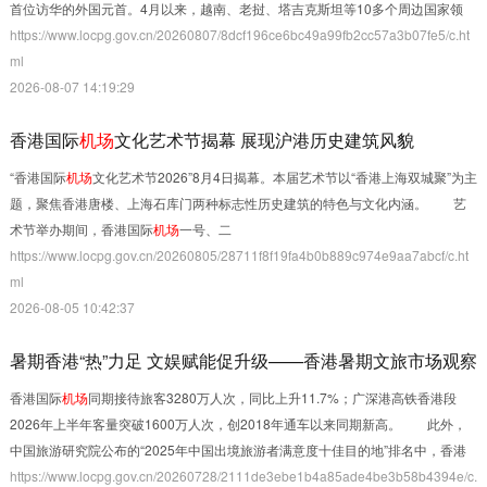
时间范围：
不限
一周内
一月内
一年内
首位访华的外国元首。4月以来，越南、老挝、塔吉克斯坦等10多个周边国家领
https://www.locpg.gov.cn/20260807/8dcf196ce6bc49a99fb2cc57a3b07fe5/c.ht
ml
2026-08-07 14:19:29
收起>>
香港国际
机场
文化艺术节揭幕 展现沪港历史建筑风貌
“香港国际
机场
文化艺术节2026”8月4日揭幕。本届艺术节以“香港上海双城聚”为主
题，聚焦香港唐楼、上海石库门两种标志性历史建筑的特色与文化内涵。 艺
术节举办期间，香港国际
机场
一号、二
https://www.locpg.gov.cn/20260805/28711f8f19fa4b0b889c974e9aa7abcf/c.ht
ml
2026-08-05 10:42:37
暑期香港“热”力足 文娱赋能促升级——香港暑期文旅市场观察
香港国际
机场
同期接待旅客3280万人次，同比上升11.7%；广深港高铁香港段
2026年上半年客量突破1600万人次，创2018年通车以来同期新高。 此外，
中国旅游研究院公布的“2025年中国出境旅游者满意度十佳目的地”排名中，香港
https://www.locpg.gov.cn/20260728/2111de3ebe1b4a85ade4be3b58b4394e/c.