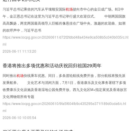
习近平总书记乘坐的汽车从平壤顺安国际
机场
驶向市中心的金日成广场。8日中
午，金正恩总书记在这里为习近平总书记举行盛大欢迎仪式。 中朝两国国旗
高高飘扬，两党两国最高领导人巨幅肖像悬挂在广场中央。激越的欢迎曲、如潮
的欢呼声中，习近平总书
https://www.locpg.gov.cn/20260611/d72f2fdbd48a434e9ca508b5c040b035/c.ht
ml
2026-06-11 11:13:20
香港将推出多项优惠和活动庆祝回归祖国29周年
同时推出
机场
快线乘车优惠。同日，多条渡轮航线免费开放，部分航线将预先派
发乘船券。 文化艺术与消闲方面，7月1日，香港康乐及文化事务署辖下多项
收费康乐文化设施及香港湿地公园免费开放。西九文化区M+指定展览及香港故宫
文化博物馆所有专题
https://www.locpg.gov.cn/20260610/9fa5f604fb9c435295e371f189d0cda6/c.ht
ml
2026-06-10 10:05:54