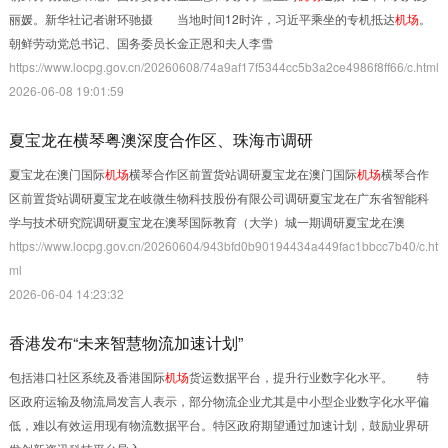
丽媛。新华社记者谢环驰摄 当地时间12时许，习近平乘坐的专机抵达
机场
。
朝鲜劳动党总书记、国务委员长金正恩和夫人李雪
https://www.locpg.gov.cn/20260608/74a9af17f5344cc5b3a2ce4986f8ff66/c.html
2026-06-08 19:01:59
夏宝龙在横琴粤澳深度合作区、珠海市调研
夏宝龙在澳门国际
机场
横琴合作区前置货站调研夏宝龙在澳门国际
机场
横琴合作
区前置货站调研夏宝龙在岐微生物科技股份有限公司调研夏宝龙在广东省智能科
学与技术研究院调研夏宝龙在澳琴国际教育（大学）城一期调研夏宝龙在澳
https://www.locpg.gov.cn/20260604/943bfd0b90194434a449fac1bbcc7b40/c.ht
ml
2026-06-04 14:23:32
香港发布“未来智慧物流加速计划”
包括港口社区系统及香港国际
机场
货运数据平台，提升行业数字化水平。 特
区政府运输及物流局发言人表示，部分物流企业尤其是中小型企业数字化水平偏
低，难以有效运用现有物流数据平台。特区政府期望通过加速计划，鼓励业界研