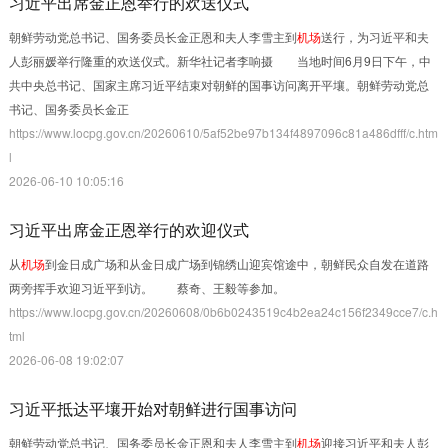
习近平出席金正恩举行的欢送仪式
朝鲜劳动党总书记、国务委员长金正恩和夫人李雪主到
机场
送行，为习近平和夫
人彭丽媛举行隆重的欢送仪式。新华社记者李响摄 当地时间6月9日下午，中
共中央总书记、国家主席习近平结束对朝鲜的国事访问离开平壤。朝鲜劳动党总
书记、国务委员长金正
https://www.locpg.gov.cn/20260610/5af52be97b134f4897096c81a486dfff/c.htm
l
2026-06-10 10:05:16
习近平出席金正恩举行的欢迎仪式
从
机场
到金日成广场和从金日成广场到锦绣山迎宾馆途中，朝鲜民众自发在道路
两旁挥手欢迎习近平到访。 蔡奇、王毅等参加。
https://www.locpg.gov.cn/20260608/0b6b0243519c4b2ea24c156f2349cce7/c.h
tml
2026-06-08 19:02:07
习近平抵达平壤开始对朝鲜进行国事访问
朝鲜劳动党总书记、国务委员长金正恩和夫人李雪主到
机场
迎接习近平和夫人彭