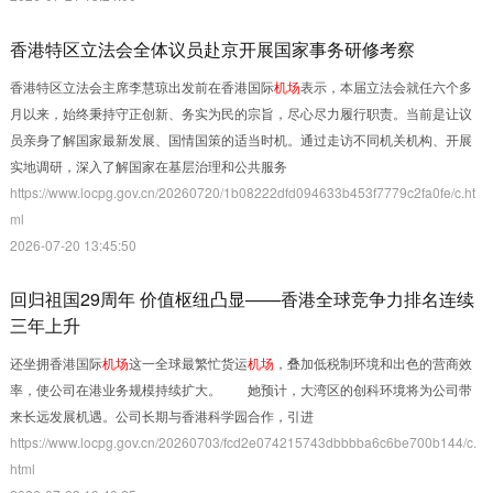
香港特区立法会全体议员赴京开展国家事务研修考察
香港特区立法会主席李慧琼出发前在香港国际
机场
表示，本届立法会就任六个多
月以来，始终秉持守正创新、务实为民的宗旨，尽心尽力履行职责。当前是让议
员亲身了解国家最新发展、国情国策的适当时机。通过走访不同机关机构、开展
实地调研，深入了解国家在基层治理和公共服务
https://www.locpg.gov.cn/20260720/1b08222dfd094633b453f7779c2fa0fe/c.ht
ml
2026-07-20 13:45:50
回归祖国29周年 价值枢纽凸显——香港全球竞争力排名连续
三年上升
还坐拥香港国际
机场
这一全球最繁忙货运
机场
，叠加低税制环境和出色的营商效
率，使公司在港业务规模持续扩大。 她预计，大湾区的创科环境将为公司带
来长远发展机遇。公司长期与香港科学园合作，引进
https://www.locpg.gov.cn/20260703/fcd2e074215743dbbbba6c6be700b144/c.
html