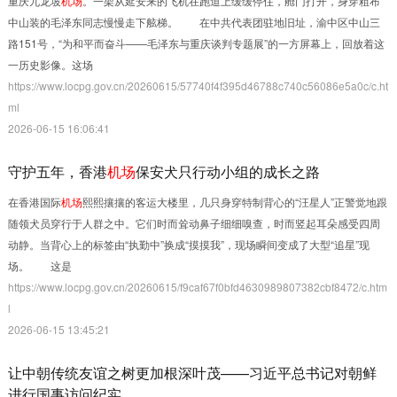
重庆九龙坡
机场
。一架从延安来的飞机在跑道上缓缓停住，舱门打开，身穿粗布
中山装的毛泽东同志慢慢走下舷梯。 在中共代表团驻地旧址，渝中区中山三
路151号，“为和平而奋斗——毛泽东与重庆谈判专题展”的一方屏幕上，回放着这
一历史影像。这场
https://www.locpg.gov.cn/20260615/57740f4f395d46788c740c56086e5a0c/c.ht
ml
2026-06-15 16:06:41
守护五年，香港
机场
保安犬只行动小组的成长之路
在香港国际
机场
熙熙攘攘的客运大楼里，几只身穿特制背心的“汪星人”正警觉地跟
随领犬员穿行于人群之中。它们时而耸动鼻子细细嗅查，时而竖起耳朵感受四周
动静。当背心上的标签由“执勤中”换成“摸摸我”，现场瞬间变成了大型“追星”现
场。 这是
https://www.locpg.gov.cn/20260615/f9caf67f0bfd4630989807382cbf8472/c.htm
l
2026-06-15 13:45:21
让中朝传统友谊之树更加根深叶茂——习近平总书记对朝鲜
进行国事访问纪实