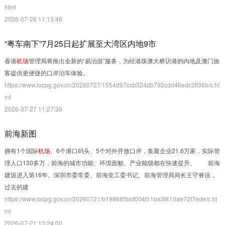
html
2026-07-28 11:13:46
“粤车南下”7月25日起扩展至大湾区内地9市
香港
机场
管理局将推出全新的“易泊游”服务，为经港珠澳大桥访港的内地及澳门旅
客提供更便捷的口岸泊车体验。
https://www.locpg.gov.cn/20260727/1554d97ccb324db792cdd46edc3ff36b/c.ht
ml
2026-07-27 11:27:39
前海新图
拥有1个国际
机场
、6个港口码头、5个对外开放口岸，集聚企业21.6万家，实际管
理人口130多万，前海的城市功能、环境面貌、产业能级都在快速提升。 前海
建设进入第16年。深圳市委常委、前海党工委书记、前海管理局局长王守睿说，
过去的建
https://www.locpg.gov.cn/20260721/b198685bcf004f11ba3f410ae72f7ede/c.ht
ml
2026-07-21 13:24:00