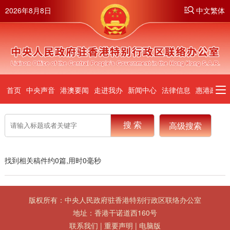
2026年8月8日
中文繁体
首页
中央声音
港澳要闻
走进我办
新闻中心
法律信息
惠港政策
高级搜索
筛选
找到相关稿件约
0
篇,用时
0
毫秒
搜索位置：
不限
标题
全文
版权所有：中央人民政府驻香港特别行政区联络办公室
排序方式：
智能排序
时间排序
地址：香港干诺道西160号
联系我们
|
重要声明
|
电脑版