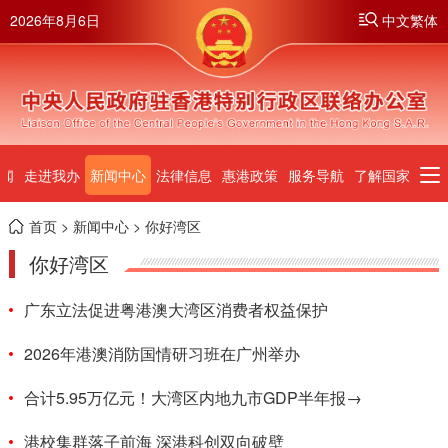
2026年8月6日
中文繁体
闻
走进我办
新闻中心
法律信息
惠港政策
服务导航
了解国家
首页
>
新闻中心
> 你好湾区
你好湾区
广东立法促进粤港澳大湾区消费者权益保护
2026年港澳消防国情研习班在广州举办
合计5.95万亿元！大湾区内地九市GDP半年报→
港校集群落子前海 深港科创双向破壁