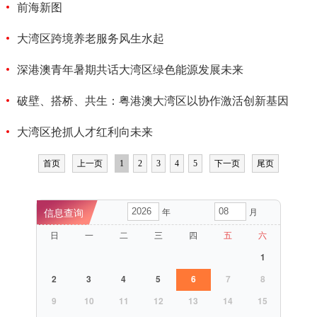
前海新图
大湾区跨境养老服务风生水起
深港澳青年暑期共话大湾区绿色能源发展未来
破壁、搭桥、共生：粤港澳大湾区以协作激活创新基因
大湾区抢抓人才红利向未来
首页
上一页
1
2
3
4
5
下一页
尾页
年
月
日
一
二
三
四
五
六
1
2
3
4
5
6
7
8
9
10
11
12
13
14
15