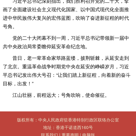
习近平总书记深刻指出，我们胜利召开党的二十大，擘
画了全面建设社会主义现代化国家、以中国式现代化全面推
进中华民族伟大复兴的宏伟蓝图，吹响了奋进新征程的时代
号角。
党的二十大闭幕不到一周，习近平总书记带领新一届中
共中央政治局常委瞻仰延安革命纪念地。
昔日，老一辈革命家筚路蓝缕，披荆斩棘，从延安走到
了北京。重温革命战争时期党中央在延安的峥嵘岁月，习近
平总书记发出伟大号召：“让我们踏上新征程，向着新的奋斗
目标，出发！”
江山壮丽，前程远大；号角吹响，使命催征。
版权所有：中央人民政府驻香港特别行政区联络办公室
地址：香港干诺道西160号
联系我们
|
重要声明
|
电脑版