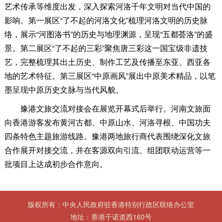
艺术传承等维度出发，深入探索河洛千年文明对当代中国的
影响。第一展区“了不起的河洛文化”梳理河洛文明的历史脉
络，展示“河图洛书”的历史与地理渊源，呈现“五都荟洛”的盛
景。第二展区“了不起的三彩”聚焦唐三彩这一国宝级非遗技
艺，完整梳理其出土历史、制作工艺及传播至东亚、西亚各
地的艺术特征。第三展区“中原画风”展出中原美术精品，以笔
墨呈现中原历史文脉与当代风貌。
豫港文旅交流对接会在展览开幕式后举行。河南文旅面
向香港游客发布黄河古都、中原山水、河洛寻根、中国功夫
四条特色主题旅游线路。豫港两地旅行商代表围绕深化文旅
合作展开对接交流，并在客源双向引流、组团联动运营等一
批项目上达成初步合作意向。
版权所有：中央人民政府驻香港特别行政区联络办公室
地址：香港干诺道西160号