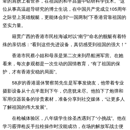
辈的肩膀上看世界，在祖国的和平昌盛中钻研科学技术。”这
位从事高温超导研究的博士生说，在中国共产党成立105周年
之际登上英雄舰艇，更能体会到“一国两制”下香港背靠祖国的
坚实力量。
籍贯广西的香港市民桂海诚对以“南宁”命名的舰艇有着特
殊的亲切感：“看到这些先进设备，真切感受到祖国的强大！”
香港市民蔡小姐和母亲是第二次来到昂船洲军营。在她
看来，每次参观都是一次生动的国情教育，“有了祖国的保
护，才有香港安稳的局面”。
58岁的香港退休警察简先生是军事发烧友，他带着专业
摄影设备从十点半逛到下午，仍意犹未尽。他拍下了炮弹和
军用仪器装备的珍贵素材，准备分享到社交媒体，“让更多人
了解祖国的伟大发展”。
在枪械体验区，八年级学生徐圣杰遇到了“小挑战”。他在
学习霰弹枪反手拉栓操作时没能成功，在场的解放军战士便