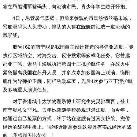
靠在昂船洲军营码头，向港澳市民、青少年学生敞开怀抱。
4日，尽管暑气蒸腾，但前来参观的市民热情丝毫未减，
昂船洲码头人头攒动，排队的人群在舰艇前汇成一道流动的
风景线。
舷号162的南宁舰是我国自主设计建造的导弹驱逐舰，能
执行区域防空、对海突击、反潜搜索等多样化任务。它曾远
赴亚丁湾、索马里海域执行第四十三批护航任务，在战火中
紧急撤离我国在苏丹人员，并多次参加多国海上联演。衡阳
舰作为导弹护卫舰，同样功勋卓著，先后4次参与亚丁湾护航
及多项重大演训任务。
对于香港城市大学物理系博士研究生史灵驰而言，登上
南宁舰意义非凡。去年她曾随学校参观过湛江舰，而今年，
她通过自己抢票的方式，终于站在这艘有过真实护航、撤侨
经历的战舰甲板上。“能够近距离参观这艘具有实战经历的战
舰，我感到无比荣幸。”