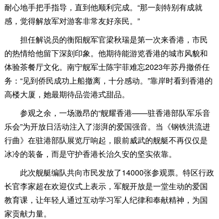
耐心地手把手指导，直到他顺利完成。“那一刻特别有成就
感，觉得解放军对游客非常友好亲民。”
担任解说员的衡阳舰军官梁秋瑞是第一次来香港，市民
的热情给他留下深刻印象。他期待能游览香港的城市风貌和
体验茶餐厅文化。南宁舰军士陈宇菲难忘2023年苏丹撤侨任
务：“见到侨民成功上船撤离，十分感动。”靠岸时看到香港的
高楼大厦，她最期待品尝港式甜品。
参观之余，一场激昂的“舰耀香港——驻香港部队军乐音
乐会”为开放日活动注入了澎湃的爱国强音。当《钢铁洪流进
行曲》在驻港部队展览厅响起，眼前威武的舰艇不再仅仅是
冰冷的装备，而是守护香港长治久安的坚实依靠。
此次舰艇编队共向市民发放了14000张参观票。特区行政
长官李家超在欢迎仪式上表示，军舰开放是一堂生动的爱国
教育课，让年轻人通过互动学习军人纪律和奉献精神，为国
家贡献力量。