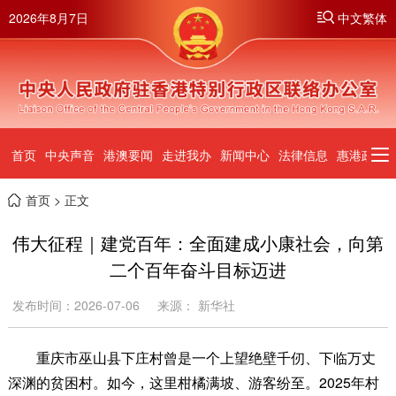
2026年8月7日
中文繁体
首页
中央声音
港澳要闻
走进我办
新闻中心
法律信息
惠港政策
首页
> 正文
伟大征程｜建党百年：全面建成小康社会，向第
二个百年奋斗目标迈进
发布时间：2026-07-06
来源： 新华社
重庆市巫山县下庄村曾是一个上望绝壁千仞、下临万丈
深渊的贫困村。如今，这里柑橘满坡、游客纷至。2025年村