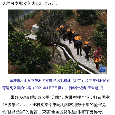
人均可支配收入达到2.47万元。
重庆市巫山县下庄村党支部书记毛相林（右二）和下庄村村民在
背运刚采摘的柑橘（2021年1月7日摄）。新华社记者 王全超 摄
带领乡亲们凿出8公里“天路”，发展柑橘产业，打造国家
4A级景区……下庄村党支部书记毛相林用数十年的坚守兑
现“修路致富”的誓言，荣获“全国脱贫攻坚楷模”荣誉称号。