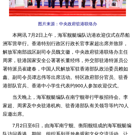
图片来源：中央政府驻港联络办
本网讯 7月2日上午，海军舰艇编队访港欢迎仪式在昂船
洲军营举行。香港特别行政区行政长官李家超出席并致辞，
解放军南部战区副司令员魏文徽，中央政府驻港联络办主任
周霁，驻港国家安全公署署长董经纬，外交部驻港特派员公
署特派员崔建春，中国人民解放军驻香港部队政治委员赖如
鑫、副司令员谭志伟等出席活动。特区政府部分官员、驻香
港部队官兵、香港中小学生代表约900人参加欢迎仪式。
当天晚上，海军舰艇编队在南宁舰举行甲板招待会。李
家超、周霁及中央驻港机构、驻香港部队有关领导等约70人
应邀出席。
7月2日至6日，由海军南宁舰、衡阳舰组成的海军舰艇编
队访问香港。期间，组织系列开放参观和文化交流活动，让