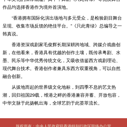
作品均选择香港作为境外首演地。
“香港拥有国际化演出场地与多元受众，是检验剧目舞台
呈现、收集市场反馈的绝佳平台。”《只此青绿》总编导之一
韩真说。
香港资深戏剧家毛俊辉长期深耕跨地域、跨媒介戏曲创
新，在他看来，香港具有优越的创作土壤，既传承粤剧、水
墨、民乐等中华优秀传统文化，又吸收借鉴西方戏剧理论、
现代舞台技术。香港创作者兼具东西方双重视角，可以自然
融合创新。
从拔地而起的世界级文化地标，到四季不息的艺文热
潮，回归祖国29载，维港之畔的香港兼容并蓄、开放包容，
中华文脉于此扬帆出海，全球艺韵于此荟萃流长。
版权所有：中央人民政府驻香港特别行政区联络办公室