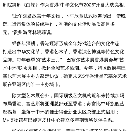
剧院舞剧《白蛇》作为香港“中华文化节2026”开幕大戏亮相。
“上午观赏故宫千年文物，下午欣赏法式歌舞演出，傍晚
逛非遗市集体验传统手作，香港的文化活动品质高且多
元。”贵州游客林晓菲说。
经多年深耕，香港逐渐形成全年好戏连台的文化生态，
打造出中华文化节、香港艺术节、香港演艺博览等特色文化
品牌。每年春季的“艺术三月”，巴塞尔艺术展香港展会与“艺
术中环”联袂亮相，掀起全城艺术热潮。今年，特区政府与巴
塞尔艺术展主办方敲定协议，确定未来5年香港是巴塞尔艺术
展在亚洲区内唯一主办城市。
除大型艺术展会外，国际顶级艺文机构近年来持续加码
布局香港。富艺斯将亚洲总部迁至香港；苏富比中环旗舰艺
廊揭幕；坐落于中环的佳士得全新亚太区总部正式启用；
M+博物馆与巴黎蓬皮杜中心建立多年期策略伙伴关系。
“自2018年落户香港以来，豪瑟沃斯见证了这座城市文化