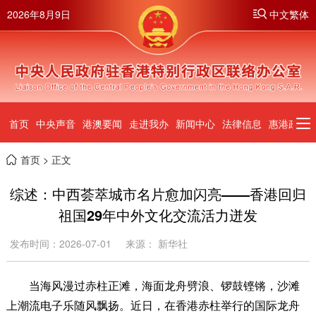
2026年8月9日
中文繁体
首页
中央声音
港澳要闻
走进我办
新闻中心
法律信息
惠港政策
首页
> 正文
综述：中西荟萃城市名片愈加闪亮——香港回归
祖国29年中外文化交流活力迸发
发布时间：2026-07-01
来源： 新华社
当海风漫过赤柱正滩，海面龙舟劈浪、锣鼓铿锵，沙滩
上潮流电子乐随风飘扬。近日，在香港赤柱举行的国际龙舟