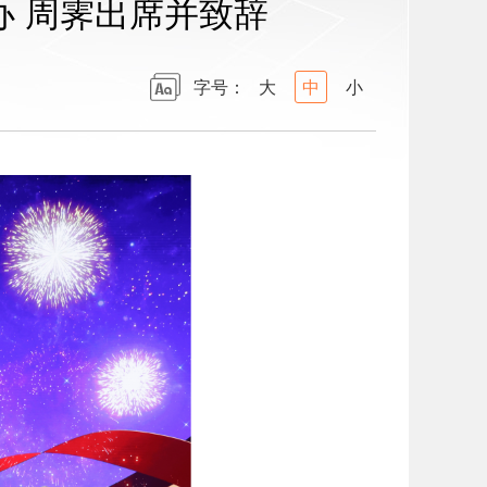
办 周霁出席并致辞
字号：
大
中
小