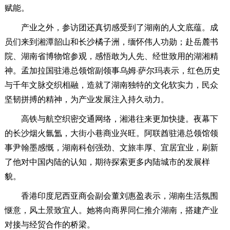
赋能。
产业之外，参访团还真切感受到了湖南的人文底蕴。成
员们来到湘潭韶山和长沙橘子洲，缅怀伟人功勋；赴岳麓书
院、湖南省博物馆参观，感悟敢为人先、经世致用的湖湘精
神。孟加拉国驻港总领馆副领事乌姆·萨尔玛表示，红色历史
与千年文脉交织相融，造就了湖南独特的文化软实力，民众
坚韧拼搏的精神，为产业发展注入持久动力。
高铁与航空织密交通网络，湘港往来更加快捷。夜幕下
的长沙烟火氤氲，大街小巷商业兴旺。阿联酋驻港总领馆领
事尹翰墨感慨，湖南科创强劲、文旅丰厚、宜居宜业，刷新
了他对中国内陆的认知，期待探索更多内陆城市的发展样
貌。
香港印度尼西亚商会副会董刘惠盈表示，湖南生活氛围
惬意，风土景致宜人。她将向商界同仁推介湖南，搭建产业
对接与经贸合作的桥梁。