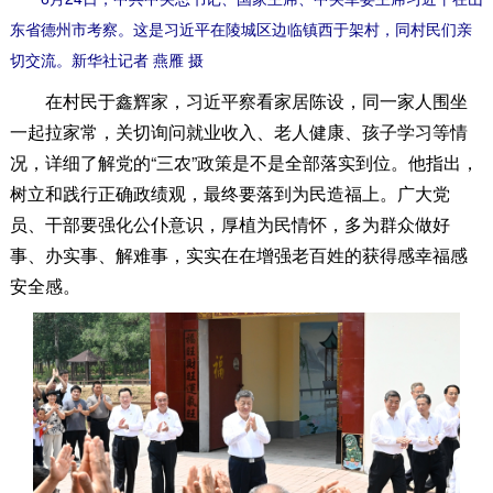
东省德州市考察。这是习近平在陵城区边临镇西于架村，同村民们亲
切交流。新华社记者 燕雁 摄
在村民于鑫辉家，习近平察看家居陈设，同一家人围坐
一起拉家常，关切询问就业收入、老人健康、孩子学习等情
况，详细了解党的“三农”政策是不是全部落实到位。他指出，
树立和践行正确政绩观，最终要落到为民造福上。广大党
员、干部要强化公仆意识，厚植为民情怀，多为群众做好
事、办实事、解难事，实实在在增强老百姓的获得感幸福感
安全感。