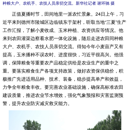
种粮大户、农机手、农技人员亲切交流。新华社记者 谢环驰 摄
正值夏播时节，田间地里一派农忙景象。24日上午，习
近平来到德州市陵城区边临镇东于架村，听取当地“三夏”生产
工作汇报，了解小麦收成、玉米种植、农资供应等情况。他
来到农田灌渠边察看水肥一体化设施，随后走进农田同种粮
大户、农机手、农技人员亲切交流。得知今年小麦亩产又有
提高，玉米播种不误农时、进度很快，习近平很高兴。他强
调，保障粮食等重要农产品稳定供给是农业生产的重中之
重。要落实粮食生产各项支持政策，做好农资保供稳价，积
极推广先进适用品种、技术、装备，稳步提高单产和效益，
力争全年粮食丰收。要完善农业基础设施，确保高标准农田
建设质量，推进农业节水增效，强化气象预报和灾害监测预
警，提升农业防灾减灾救灾能力。