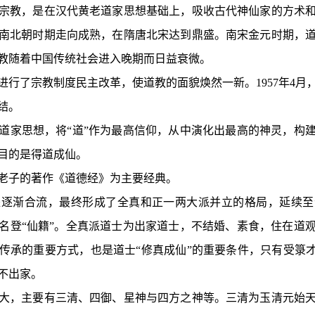
教，是在汉代黄老道家思想基础上，吸收古代神仙家的方术和
南北朝时期走向成熟，在隋唐北宋达到鼎盛。南宋金元时期，
教随着中国传统社会进入晚期而日益衰微。
了宗教制度民主改革，使道教的面貌焕然一新。1957年4月
结。
家思想，将“道”作为最高信仰，从中演化出最高的神灵，构建
目的是得道成仙。
子的著作《道德经》为主要经典。
渐合流，最终形成了全真和正一两大派并立的格局，延续至
名登“仙籍”。全真派道士为出家道士，不结婚、素食，住在道
传承的重要方式，也是道士“修真成仙”的重要条件，只有受箓才
不出家。
，主要有三清、四御、星神与四方之神等。三清为玉清元始天