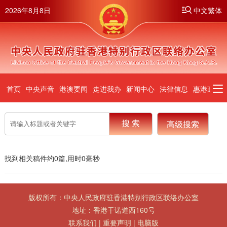
2026年8月8日
中文繁体
首页
中央声音
港澳要闻
走进我办
新闻中心
法律信息
惠港政策
高级搜索
筛选
找到相关稿件约
0
篇,用时
0
毫秒
搜索位置：
不限
标题
全文
版权所有：中央人民政府驻香港特别行政区联络办公室
排序方式：
智能排序
时间排序
地址：香港干诺道西160号
联系我们
|
重要声明
|
电脑版