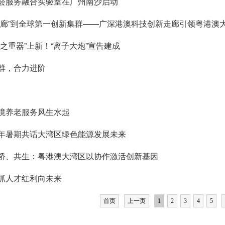
会服务融合实验室在广州南沙启动
走廊”到全球第一创新集群——广深港澳科技创新走廊引领粤港澳
国之重器”上新！“离子大炮”宣告建成
群，合力进阶
境养老服务风生水起
年暑期共话大湾区绿色能源发展未来
桥、共生：粤港澳大湾区以协作激活创新基因
抓人才红利向未来
首页
上一页
1
2
3
4
5