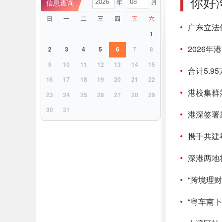
你好
年
月
日
一
二
三
四
五
六
广东立法
1
2026
2
3
4
5
6
7
8
9
10
11
12
13
14
15
合计5.
16
17
18
19
20
21
22
港校集群
23
24
25
26
27
28
29
30
31
港深签署
携手共建
深港两地
“跨境理财
“粤车南下