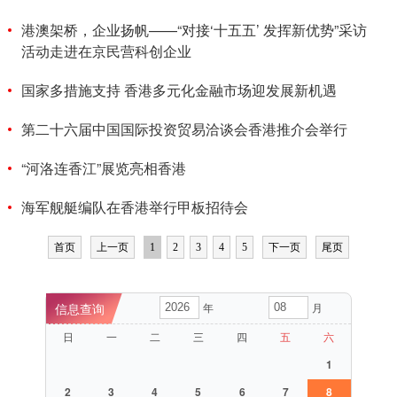
港澳架桥，企业扬帆——“对接‘十五五’ 发挥新优势”采访
活动走进在京民营科创企业
国家多措施支持 香港多元化金融市场迎发展新机遇
第二十六届中国国际投资贸易洽谈会香港推介会举行
“河洛连香江”展览亮相香港
海军舰艇编队在香港举行甲板招待会
首页
上一页
1
2
3
4
5
下一页
尾页
年
月
日
一
二
三
四
五
六
1
2
3
4
5
6
7
8