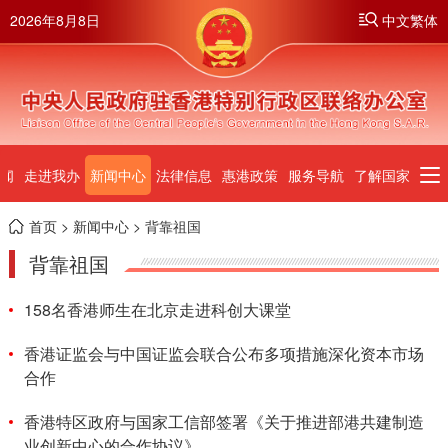
2026年8月8日
中文繁体
闻
走进我办
新闻中心
法律信息
惠港政策
服务导航
了解国家
首页
>
新闻中心
> 背靠祖国
背靠祖国
158名香港师生在北京走进科创大课堂
香港证监会与中国证监会联合公布多项措施深化资本市场
合作
香港特区政府与国家工信部签署《关于推进部港共建制造
业创新中心的合作协议》