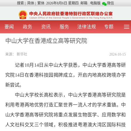
搜索
|
简体
|
繁体
2026年8月6日 星期四
邮箱
电脑版
微信
要闻
政务
资讯
服务
法律法规
专题
首 页
图 片
视 频
中央声音
中山大学在香港成立高等研究院
我办动态
两地交流
粤港澳大湾区
青年学生之友
来源：
新华社
2024-10-15
涉台事务
香港在线
香港故事
媒体言论
办证指引
记者10月14日从中山大学获悉，中山大学香港高等研
究院14日在香港科技园揭牌成立，开启内地高校跨境办学
新尝试。
中山大学校长高松表示，中山大学香港高等研究院是
利用粤港两地优势打造汇聚世界一流人才的学术重镇。中
山大学香港高等研究院将重点发展生物医学、应用数学和
人文社科交叉三个领域，积极推进粤港澳大湾区国际科技