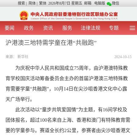
搜索
|
简体
|
繁体
2026年8月7日 星期五
邮箱
电脑版
微信
要闻
政务
资讯
服务
法律法规
专题
首 页
图 片
视 频
中央声音
沪港澳三地特需学童在港“共融跑”
我办动态
两地交流
粤港澳大湾区
青年学生之友
来源：
新华社
2024-10-15
涉台事务
香港在线
香港故事
媒体言论
办证指引
为庆祝中华人民共和国成立75周年，由沪港澳特殊教
育学校国庆活动筹备委员会主办的首届沪港澳三地特殊教
育需要学童“共融跑”，10月14日在尖沙咀香港文化中心露
天广场举行。
此次活动以“童步共筑爱国情”为主题，有16间学校及
团体报名，超过100名来自上海、香港和澳门有特殊教育需
要的学童参与。赛道全长约2公里，参赛者由尖沙咀香港文