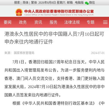
搜索
|
简体
|
繁体
2026年8月8日 星期六
邮箱
电脑版
微信
要闻
政务
资讯
服务
法律法规
专题
首 页
图 片
视 频
中央声音
港澳永久性居民中的非中国籍人员7月10日起可
我办动态
两地交流
粤港澳大湾区
青年学生之友
申办来往内地通行证件
涉台事务
香港在线
香港故事
媒体言论
办证指引
来源：
国家移民管理局
2024-07-01
7月1日，香港回归祖国27周年纪念日当天，中华人民
共和国出入境管理局发布公告，为进一步服务便利内地与
香港、澳门间人员交流交往，支持香港、澳门更好融入国
家发展大局，2024年7月10日起为港澳永久性居民中的非中
国籍人员签发来往内地通行证件。
根据《中华人民共和国香港特别行政区基本法》《中