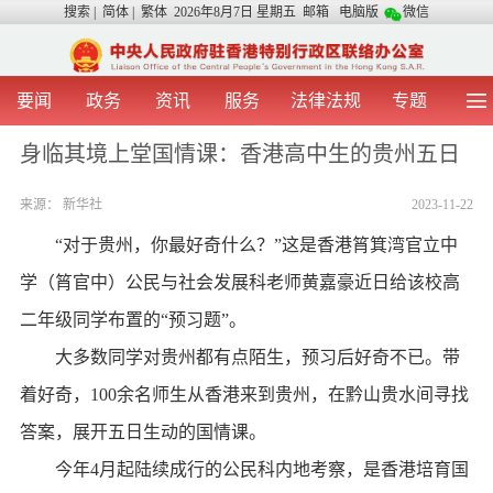
搜索
|
简体
|
繁体
2026年8月7日 星期五
邮箱
电脑版
微信
要闻
政务
资讯
服务
法律法规
专题
首 页
图 片
视 频
中央声音
身临其境上堂国情课：香港高中生的贵州五日
我办动态
两地交流
粤港澳大湾区
青年学生之友
来源：
新华社
2023-11-22
涉台事务
香港在线
香港故事
媒体言论
办证指引
“对于贵州，你最好奇什么？”这是香港筲箕湾官立中
学（筲官中）公民与社会发展科老师黄嘉豪近日给该校高
二年级同学布置的“预习题”。
大多数同学对贵州都有点陌生，预习后好奇不已。带
着好奇，100余名师生从香港来到贵州，在黔山贵水间寻找
答案，展开五日生动的国情课。
今年4月起陆续成行的公民科内地考察，是香港培育国