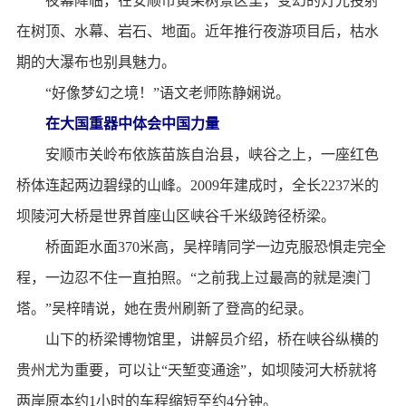
夜幕降临，在安顺市黄果树景区里，变幻的灯光投射
在树顶、水幕、岩石、地面。近年推行夜游项目后，枯水
期的大瀑布也别具魅力。
“好像梦幻之境！”语文老师陈静娴说。
在大国重器中体会中国力量
安顺市关岭布依族苗族自治县，峡谷之上，一座红色
桥体连起两边碧绿的山峰。2009年建成时，全长2237米的
坝陵河大桥是世界首座山区峡谷千米级跨径桥梁。
桥面距水面370米高，吴梓晴同学一边克服恐惧走完全
程，一边忍不住一直拍照。“之前我上过最高的就是澳门
塔。”吴梓晴说，她在贵州刷新了登高的纪录。
山下的桥梁博物馆里，讲解员介绍，桥在峡谷纵横的
贵州尤为重要，可以让“天堑变通途”，如坝陵河大桥就将
两岸原本约1小时的车程缩短至约4分钟。