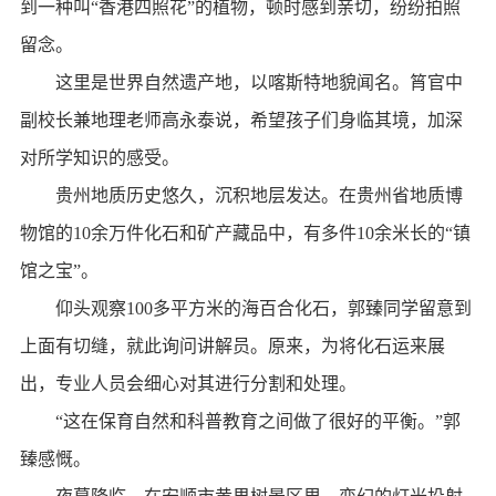
到一种叫“香港四照花”的植物，顿时感到亲切，纷纷拍照
留念。
这里是世界自然遗产地，以喀斯特地貌闻名。筲官中
副校长兼地理老师高永泰说，希望孩子们身临其境，加深
对所学知识的感受。
贵州地质历史悠久，沉积地层发达。在贵州省地质博
物馆的10余万件化石和矿产藏品中，有多件10余米长的“镇
馆之宝”。
仰头观察100多平方米的海百合化石，郭臻同学留意到
上面有切缝，就此询问讲解员。原来，为将化石运来展
出，专业人员会细心对其进行分割和处理。
“这在保育自然和科普教育之间做了很好的平衡。”郭
臻感慨。