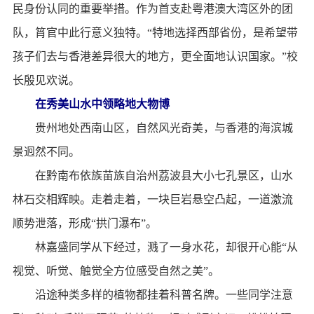
民身份认同的重要举措。作为首支赴粤港澳大湾区外的团
队，筲官中此行意义独特。“特地选择西部省份，是希望带
孩子们去与香港差异很大的地方，更全面地认识国家。”校
长殷见欢说。
在秀美山水中领略地大物博
贵州地处西南山区，自然风光奇美，与香港的海滨城
景迥然不同。
在黔南布依族苗族自治州荔波县大小七孔景区，山水
林石交相辉映。走着走着，一块巨岩悬空凸起，一道激流
顺势泄落，形成“拱门瀑布”。
林嘉盛同学从下经过，溅了一身水花，却很开心能“从
视觉、听觉、触觉全方位感受自然之美”。
沿途种类多样的植物都挂着科普名牌。一些同学注意