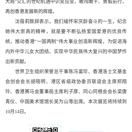
大局”交汇的世纪机遇中识变应变、敢闯敢干、勇毅前行，
再创香港发展新的辉煌。
沈蓓莉致辞表示，我们缅怀宋庆龄奋斗的一生，纪念
她伟大崇高的精神，就是要不断弘扬爱国爱港的优良传
统，推动香港“一国两制”伟大事业创造新辉煌，为促进海
内外中华儿女大团结、实现中华民族伟大复兴的中国梦作
出新贡献。
世界卫生组织荣誉总干事陈冯富珍、香港洛士文基金
会创会会长胡晓明、港区省级政协委员联谊会主席郑翔
玲、香港赛马会董事局主席利子厚、同心同根会会长梁唐
青仪、中国美术馆馆长吴为山等出席。本次展览将持续到
10月14日。