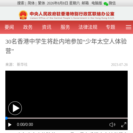
搜索
|
简体
|
繁体
2026年8月8日 星期六
邮箱
电脑版
微信
要闻
政务
资讯
服务
法律法规
专题
首 页
图 片
视 频
中央声音
30名香港中学生将赴内地参加“少年太空人体验
我办动态
两地交流
粤港澳大湾区
青年学生之友
营”
涉台事务
香港在线
香港故事
媒体言论
办证指引
来源：
新华社
2023-07-26