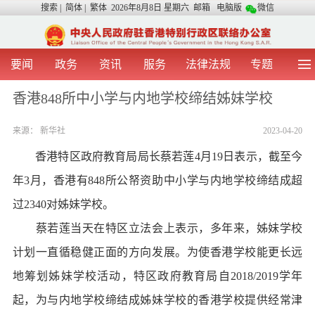
搜索
|
简体
|
繁体
2026年8月8日 星期六
邮箱
电脑版
微信
要闻
政务
资讯
服务
法律法规
专题
首 页
图 片
视 频
中央声音
香港848所中小学与内地学校缔结姊妹学校
我办动态
两地交流
粤港澳大湾区
青年学生之友
来源：
新华社
2023-04-20
涉台事务
香港在线
香港故事
媒体言论
办证指引
香港特区政府教育局局长蔡若莲4月19日表示，截至今
年3月，香港有848所公帑资助中小学与内地学校缔结成超
过2340对姊妹学校。
蔡若莲当天在特区立法会上表示，多年来，姊妹学校
计划一直循稳健正面的方向发展。为使香港学校能更长远
地筹划姊妹学校活动，特区政府教育局自2018/2019学年
起，为与内地学校缔结成姊妹学校的香港学校提供经常津