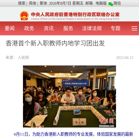
搜索
|
简体
|
繁体
2026年8月7日 星期五
邮箱
电脑版
微信
要闻
政务
资讯
服务
法律法规
专题
首 页
图 片
视 频
中央声音
香港首个新入职教师内地学习团出发
我办动态
两地交流
粤港澳大湾区
青年学生之友
来源：
人民网
2023-04-12
涉台事务
香港在线
香港故事
媒体言论
办证指引
4月11日，为助力香港新入职教师的专业发展，体验国家发展的最新