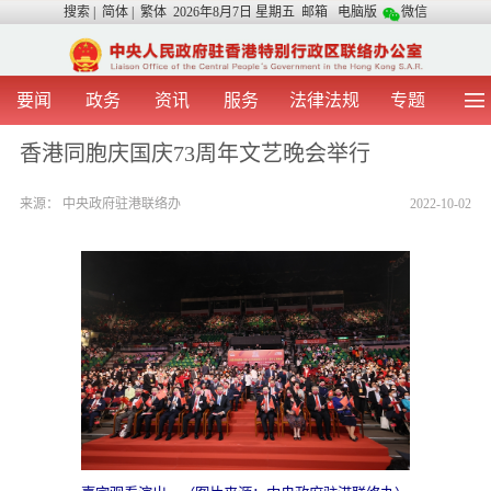
搜索
|
简体
|
繁体
2026年8月7日 星期五
邮箱
电脑版
微信
要闻
政务
资讯
服务
法律法规
专题
首 页
图 片
视 频
中央声音
香港同胞庆国庆73周年文艺晚会举行
我办动态
两地交流
粤港澳大湾区
青年学生之友
来源：
中央政府驻港联络办
2022-10-02
涉台事务
香港在线
香港故事
媒体言论
办证指引