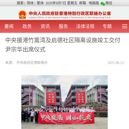
搜索
|
简体
|
繁体
2026年8月7日 星期五
邮箱
电脑版
微信
要闻
政务
资讯
服务
法律法规
专题
首 页
图 片
视 频
中央声音
中央援港竹篙湾及启德社区隔离设施竣工交付
我办动态
两地交流
粤港澳大湾区
青年学生之友
尹宗华出席仪式
涉台事务
香港在线
香港故事
媒体言论
办证指引
来源：
中央政府驻港联络办
2022-06-22